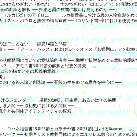
おけるわざわい（πληγή） ── 十のわざわい（出エジプト）の再話の伝
6節の翻訳と解釈 ── 拒絶と罰の狭間に救いは見えるのか ──」
（ルカ16:9）のアイロニー ── ルカ福音書における悪の人物造形をめぐ
リスト・パウロと無償の福音宣教 ── Iコリント書9章における使徒の
二つとない ── 詩篇14篇と53篇 ──」
」 ── 『アトラ・ハシス』および伝ヘシオドス『名婦列伝』との比較に
状態動詞についての意味論的考察 ── 動態と状態をめぐる意味的曖昧性
 ── アモス書3章12節の解釈と思想的背景 ──」
-13節の構文とその釈義的意義」
考」
おける終末論と創造論 ── 死後の生をめぐる思弁を中心に ──」
けるジェンダー ── 規範の逆転、再生産、あるいはその狭間 ──」
き人間 ── 原初史における人間観 ──」
戦争と共同体アイデンティティの模索」
 ヨハネ福音書15章25節とガラテヤ書 2章21節におけるδωρεάν ──」
ワーク ── 初期キリスト教共同体によるエルサレム教会のための献金運