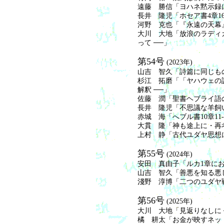
遠藤 勝信「ヨハネ黙示録に
長井 隆児「ホセア書4章1
河野 克也「『永遠の天幕』
大川 大地「放浪のラディカ
って ──」
第54号
(2023年)
山吉 智久「詩篇に同じものは
杉江 拓磨「「ヤハウェの謀
解釈 ──」
佐藤 潤「聖書ヘブライ語の
長井 隆児「不思議な羊飼い？
赤城 海「へブル書10章11
大貫 隆「神も途上に・再
上村 静「古代ユダヤ思想に
第55号
(2024年)
安田 真由子「ルカ1章にお
山吉 智久「善悪を知る悪し
淺野 淳博「二つのユダヤ
第56号
(2025年)
大川 大地「見返りなしに ──
橘 耕太「お金が映すネット