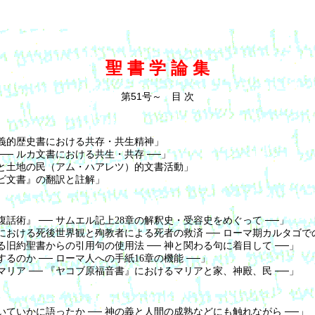
聖 書 学 論 集
第51号～ 目 次
義的歴史書における共存・共生精神」
── ルカ文書における共生・共存 ──」
と土地の民（アム・ハアレツ）的文書活動」
ビ文書』の翻訳と註解」
話術』 ── サムエル記上28章の解釈史・受容史をめぐって ──」
おける死後世界観と殉教者による死者の救済 ── ローマ期カルタゴでの
旧約聖書からの引用句の使用法 ── 神と関わる句に着目して ──」
るのか ── ローマ人への手紙16章の機能 ──」
リア ── 『ヤコブ原福音書』におけるマリアと家、神殿、民 ──」
ていかに語ったか ── 神の義と人間の成熟などにも触れながら ──」