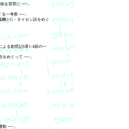
統を背景に ──」
る一考察 ──」
報酬とG・タイセン説をめぐ
よる創世記6章1-4節の一
をめぐって ──」
動 ──」