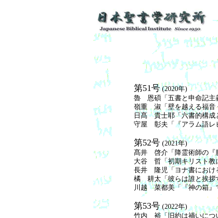
第51号
(2020年)
魯 恩碩「五書と申命記主
嶺重 淑「壁を越える福音 
日髙 貴士耶「六書的構成
守屋 彰夫「『アラム語レ
第52号
(2021年)
髙井 啓介「降霊術師の『腹
大谷 哲「初期キリスト教に
長井 隆児「ヨナ書における
橘 耕太「彼らは誰と挨拶す
川越 菜都美「『神の箱』マ
第53号
(2022年)
竹内 裕「旧約は禍いについ