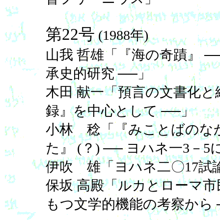
第22号
(1988年)
山我 哲雄「『海の奇蹟』 
承史的研究 ──」
木田 献一「預言の文書化と
録』を中心として ──」
小林 稔「『みことばのな
た』 (？) ── ヨハネ一3－
伊吹 雄「ヨハネ二〇17試
保坂 高殿「ルカとローマ市
もつ文学的機能の考察から 