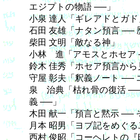
エジプトの物語 ──」
小泉 達人「ギレアドとガド
石田 友雄「ナタン預言 ── 
柴田 文明「敵なる神」
小林 進「アモスとホセア ─
鈴木 佳秀「ホセア預言か
守屋 彰夫「釈義ノート ──
泉 治典「枯れ骨の復活 ──
義 ──」
木田 献一「預言と黙示 ──
月本 昭男「ヨブ記をめぐる
西村 俊昭「コーヘレトの