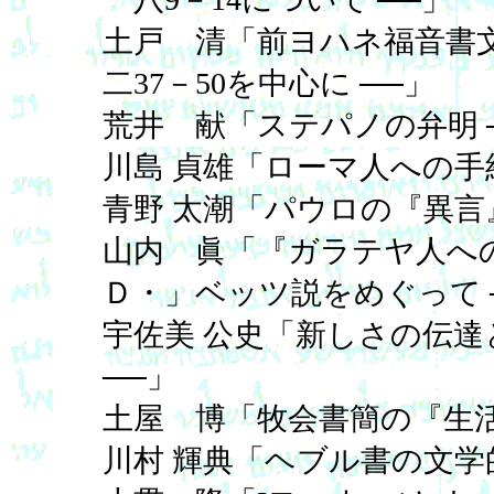
土戸 清「前ヨハネ福音書文
二37－50を中心に ──」
荒井 献「ステパノの弁明 ─
川島 貞雄「ローマ人への手
青野 太潮「パウロの『異言
山内 眞「『ガラテヤ人への
Ｄ・」ベッツ説をめぐって 
宇佐美 公史「新しさの伝達と
──」
土屋 博「牧会書簡の『生
川村 輝典「ヘブル書の文