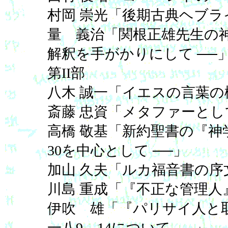
村岡 崇光「後期古典ヘブ
量 義治「関根正雄先生の神
解釈を手がかりにして ──
第II部
八木 誠一「イエスの言葉
斎藤 忠資「メタファーと
高橋 敬基「新約聖書の『神学
30を中心として ──」
加山 久夫「ルカ福音書の
川島 重成「『不正な管理
伊吹 雄「『パリサイ人と取
一八9－14について ──」