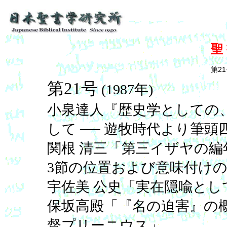
聖
第2
第21号
(1987年)
小泉達人『歴史学としての
して ── 遊牧時代より筆
関根 清三「第三イザヤの編年
3節の位置および意味付け
宇佐美 公史「実在隠喩と
保坂高殿「『名の迫害』の概
督プリーニウス」