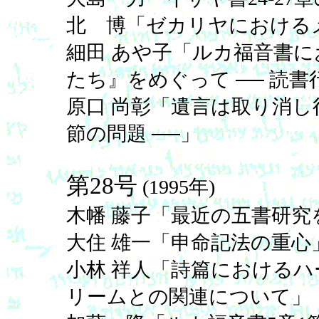
北 博「ゼカリヤにおける
細田 あや子「ルカ福音書
たち』をめぐって ── 読書
原口 尚彰「遺言は取り消し得な
節の問題 ──」
第28号
(1995年)
木幡 藤子「最近の五書研
大住 雄一「申命記法の重心
小林 祥人「詩篇における
リームとの関連について」