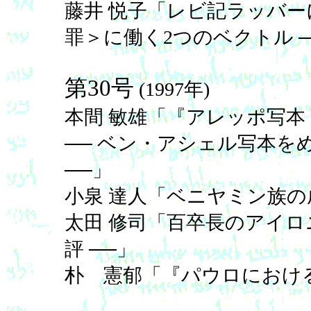
藤井 悦子「レビ記ラッバー
罪＞に働く2つのベクトル ─
第30号
(1997年)
本間 敏雄「『アレッポ写本 (Th
── ベン・アシェル写本を
──」
小泉 達人「ベニヤミン族の
太田 修司「百卒長のアイロニ
評 ──」
朴 憲郁「『パウロにおけ