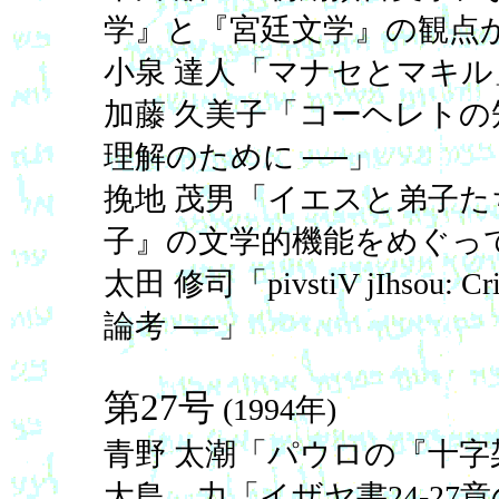
学』と『宮廷文学』の観点か
小泉 達人「マナセとマキル
加藤 久美子「コーヘレトの
理解のために ──」
挽地 茂男「イエスと弟子た
子』の文学的機能をめぐって
太田 修司「pivstiV jIhsou
論考 ──」
第27号
(1994年)
青野 太潮「パウロの『十
大島 力「イザヤ書24-27