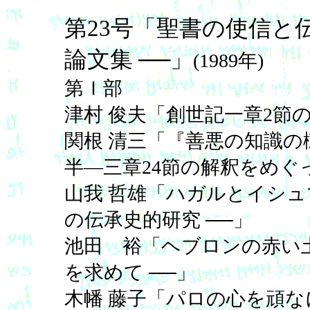
第23号「聖書の使信と伝
論文集 ──」
(1989年)
第Ｉ部
津村 俊夫「創世記一章2節
関根 清三「『善悪の知識の樹
半―三章24節の解釈をめぐっ
山我 哲雄「ハガルとイシュ
の伝承史的研究 ──」
池田 裕「ヘブロンの赤い土
を求めて ──」
木幡 藤子「パロの心を頑な