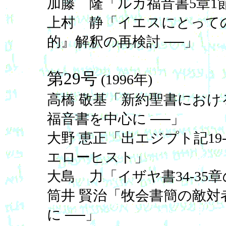
加藤 隆「ルカ福音書5章1
上村 静「イエスにとっての
的』解釈の再検討 ──」
第29号
(1996年)
高橋 敬基「新約聖書におけ
福音書を中心に ──」
大野 恵正「出エジプト記19
エローヒスト」
大島 力「イザヤ書34-35
筒井 賢治「牧会書簡の敵対
に ──」