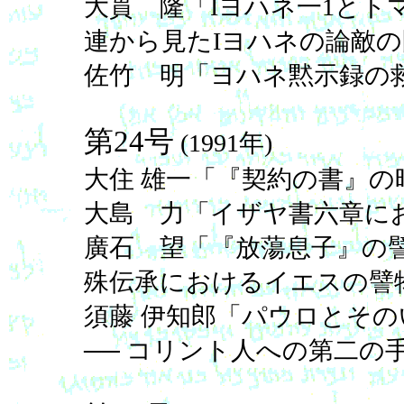
大貫 隆「Iヨハネ一1とトマ
連から見たIヨハネの論敵の
佐竹 明「ヨハネ黙示録の
第24号
(1991年)
大住 雄一「『契約の書』の
大島 力「イザヤ書六章に
廣石 望「『放蕩息子』の譬物語
殊伝承におけるイエスの譬物
須藤 伊知郎「パウロとそ
── コリント人への第二の