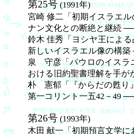
第25号
(1991年)
宮崎 修二「初期イスラエル
ナン文化との断絶と継続 ─
鈴木 佳秀「ヨシヤ王による
新しいイスラエル像の構築 
泉 守彦「パウロのイスラエ
おける旧約聖書理解を手がか
朴 憲郁「『からだの甦り』
第一コリント一五42－49 ─
第26号
(1993年)
木田 献一「初期預言文学に