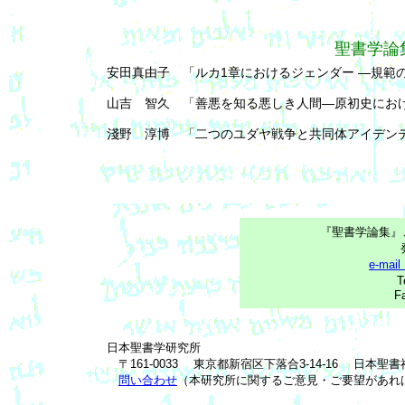
聖書学論集
安田真由子 「ルカ1章におけるジェンダー ―規範
山吉 智久 「善悪を知る悪しき人間―原初史にお
淺野 淳博 「二つのユダヤ戦争と共同体アイデン
『聖書学論集』
e-mail
T
F
日本聖書学研究所
〒161-0033 東京都新宿区下落合3-14-16 日本聖
問い合わせ
（本研究所に関するご意見・ご要望があ