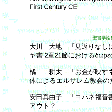
First Century CE
聖書学論集
大川 大地 「見返りなしに
ヤ書 2章21節におけるδωρε
橘 耕太 「お金が映すネ
体によるエルサレム教会の
安田真由子 「ヨハネ福音
アウト？