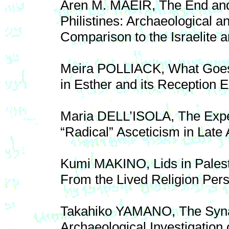
Aren M. MAEIR, The End and 
Philistines: Archaeological a
Comparison to the Israelite a
Meira POLLIACK, What Goes U
in Esther and its Reception 
Maria DELL’ISOLA, The Exper
“Radical” Asceticism in Late 
Kumi MAKINO, Lids in Palest
From the Lived Religion Pers
Takahiko YAMANO, The Syna
Archaeological Investigation 