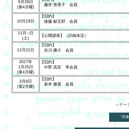
9月28日
藤井 悠香子 会員
(第4月曜)
【旧約】
10月19日
後藤 献五郎 会員
11月--日
【公開講座】（詳細未定）
(土)
【旧約】
12月21日
吉川 庸介 会員
2027年
【旧約】
1月25日
中野 高宏 準会員
(第4月曜)
【旧約】
3月8日
新井 雅貴 会員
(第2月曜)
＜デー
『聖書