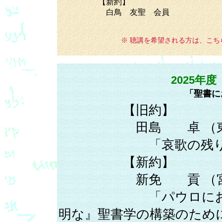
【新約】
白鳥 友聖 会員
※ 聴講を希望される方は、こち
2025
「聖書に
【旧約】
田島 卓 （東北学
「哀歌の残りの
【新約】
新免 貢 （宮城学
「パウロにおける復
明な』聖書学の構築のため