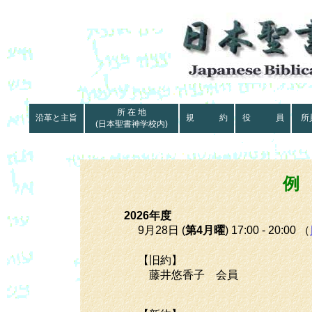
所 在 地
沿革と主旨
規 約
役 員
所
(日本聖書神学校内)
例
2026年度
9月28日 (
第4月曜
) 17:00 - 20:00 （
【旧約】
藤井悠香子 会員