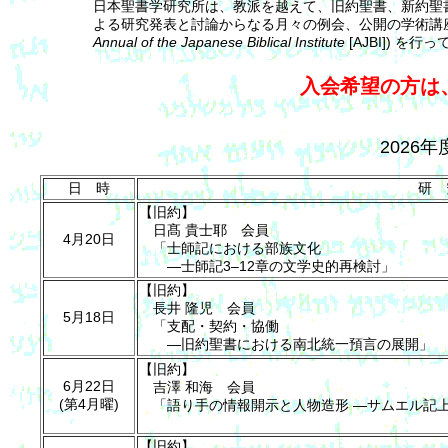
日本聖書学研究所は、教派を越えて、旧約聖書、新約聖
よる研究発表と討論からなる月々の例会、公開の学術講
Annual of the Japanese Biblical Institute
[AJBI]) を行
入会希望の方は
2026
日 時
研 
【旧約】
日髙 貴士耶 会員
4月20日
「⼠師記における部族⽂化
―⼠師記3–12章の⽂学史的再検討」
【旧約】
長井 隆児 会員
5月18日
「支配・契約・協働
―旧約聖書における南北統一預言の展開」
【旧約】
6月22日
吉澤 和海 会員
(第4月曜)
「語り手の情報開示と人物造形 ―サムエル記上13
【旧約】